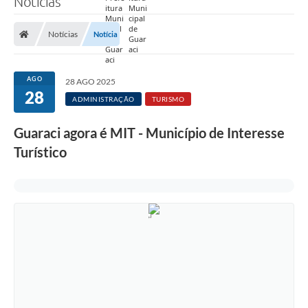
Notícias
Prefeitura
Notícias
Notícia
Nossa Cidade
Secretarias
AGO
28 AGO 2025
28
Covid-19
ADMINISTRAÇÃO
TURISMO
Audiências Públicas
Guaraci agora é MIT - Município de Interesse
Turístico
Coleta de Sugestões
Transparência
Editais
Suporte Técnico - Servidor
Galeria de Fotos
Contratos