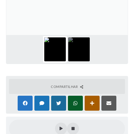
Ouvidoria
Arquivos para Download
Carta de Serviços
Notícias
Turismo
Obras
Galeria de Vídeos
Projetos
COMPARTILHAR
Contas Públicas
Legislação
Links
Serviços Online