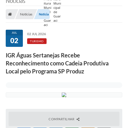
Notícias
Prefeitura
Notícias
Notícia
Nossa Cidade
Secretarias
JUL
02 JUL 2026
02
Covid-19
TURISMO
Audiências Públicas
IGR Águas Sertanejas Recebe
Reconhecimento como Cadeia Produtiva
Coleta de Sugestões
Local pelo Programa SP Produz
Transparência
Editais
Suporte Técnico - Servidor
Galeria de Fotos
Contratos
COMPARTILHAR