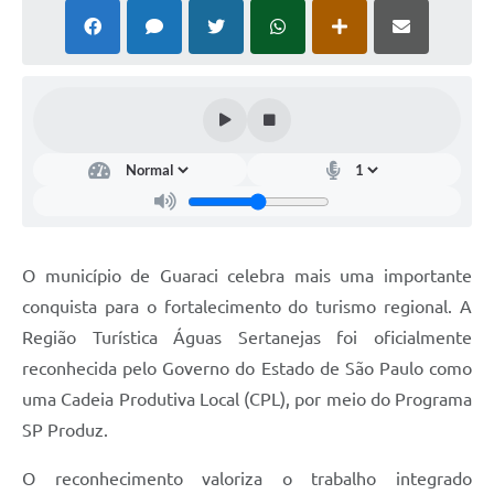
Ouvidoria
Arquivos para Download
Carta de Serviços
Notícias
Turismo
Obras
Galeria de Vídeos
O município de Guaraci celebra mais uma importante
conquista para o fortalecimento do turismo regional. A
Projetos
Região Turística Águas Sertanejas foi oficialmente
Contas Públicas
reconhecida pelo Governo do Estado de São Paulo como
Legislação
uma Cadeia Produtiva Local (CPL), por meio do Programa
SP Produz.
Links
O reconhecimento valoriza o trabalho integrado
Serviços Online