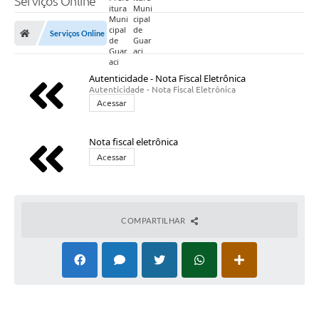
Serviços Online
Prefeitura
Serviços Online
Nossa Cidade
Secretarias
Autenticidade - Nota Fiscal Eletrônica
Autenticidade - Nota Fiscal Eletrônica
Covid-19
Acessar
Audiências Públicas
Nota fiscal eletrônica
Coleta de Sugestões
Acessar
Transparência
Editais
COMPARTILHAR
Suporte Técnico - Servidor
Galeria de Fotos
Contratos