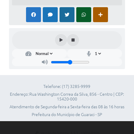
Ouvidoria
Arquivos para Download
Carta de Serviços
Notícias
Turismo
Obras
Galeria de Vídeos
Projetos
Telefone: (17) 3285-9999
Endereço: Rua Washington Correa da Silva, 856 - Centro | CEP:
Contas Públicas
15420-000
Atendimento de Segunda-feira a Sexta-feira das 08 às 16 horas
Legislação
Prefeitura do Município de Guaraci - SP
Links
Serviços Online
Versão do Sistema:
3.5.3 - 19/06/2026