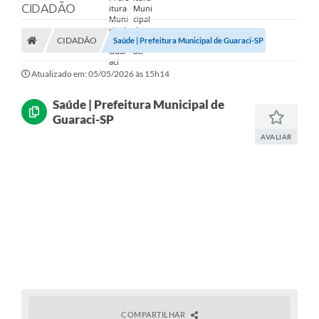
CIDADÃO
Prefeitura
CIDADÃO
Saúde | Prefeitura Municipal de Guaraci-SP
Nossa Cidade
Secretarias
Atualizado em: 05/05/2026 às 15h14
Covid-19
Saúde | Prefeitura Municipal de
Guaraci-SP
Audiências Públicas
AVALIAR
Coleta de Sugestões
Transparência
Editais
Suporte Técnico - Servidor
Galeria de Fotos
Contratos
COMPARTILHAR