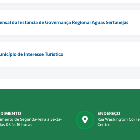
mensal da Instância de Governança Regional Águas Sertanejas
nicípio de Interesse Turístico
NDIMENTO
ENDEREÇO
imento de Segunda-feira a Sexta-
Rua Washington Correa 
das 08 às 16 horas
Centro