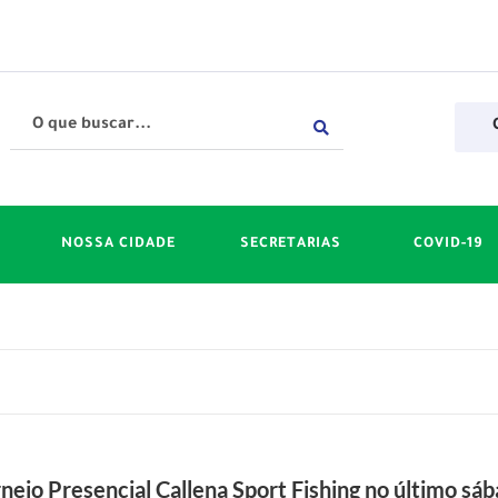
NOSSA CIDADE
SECRETARIAS
COVID-19
neio Presencial Callena Sport Fishing no último sá