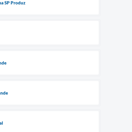
ma SP Produz
ande
ande
al