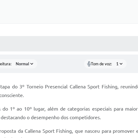
 MÍDIAS
RECEBA NOTÍCIAS
eitura:
Tom de voz:
etapa do 3º Torneio Presencial Callena Sport Fishing, reu
consciente.
o 1º ao 10º lugar, além de categorias especiais para maio
o e destacando o desempenho dos competidores.
roposta da Callena Sport Fishing, que nasceu para promover e 