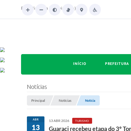
Bom dia. Seja bem-vindo(a)!
INÍCIO
PREFEITURA
Notícias
Principal
Notícias
Notícia
ABR
13 ABR 2026
TURISMO
13
Guaraci recebeu etapa do 3º Tor