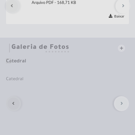
PDF
168,71 KB
Baixar
Galeria de Fotos
Catedral
En
Catedral
En