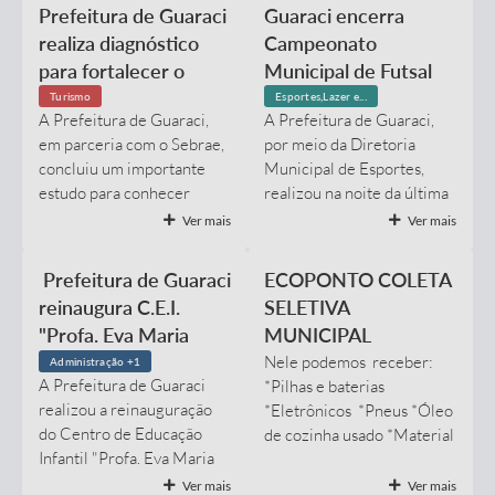
vacinas em atraso e garantam a proteção contra diversas
Ouvidoria
Prefeitura de Guaraci
Guaraci encerra
doenças. Como parte da mobilização, será realizado o Dia D
realiza diagnóstico
Campeonato
de Multivacinação no...
Arquivos para Download
para fortalecer o
Municipal de Futsal
turismo no município
de Férias com grande
Carta de Serviços
Turismo
Esportes,Lazer e...
A Prefeitura de Guaraci,
A Prefeitura de Guaraci,
final e participação de
Notícias
em parceria com o Sebrae,
por meio da Diretoria
nove equipes
concluiu um importante
Municipal de Esportes,
Turismo
estudo para conhecer
realizou na noite da última
melhor a situação do
sexta-feira a grande final
Ver mais
Ver mais
Obras
turismo no município e
do Campeonato Municipal
planejar novas ações para o
de Futsal de Férias,
Galeria de Vídeos
Prefeitura de Guaraci
ECOPONTO COLETA
seu desenvolvimento. O
competição que
reinaugura C.E.I.
SELETIVA
Projetos
trabalho foi realizado pela
movimentou o esporte
"Profa. Eva Maria
MUNICIPAL
consultora do
local durante todo o mês de
Contas Públicas
Machado Parada"
Nele podemos receber:
Sebrae Alessandra Bonadio
julho. Ao todo, nove
Administração +1
A Prefeitura de Guaraci
*Pilhas e baterias
Lopes, entre os dias 24 de
equipes participaram do
após reforma e
Legislação
realizou a reinauguração
*Eletrônicos *Pneus *Óleo
junho e 23 de julho,
campeonato, promovendo
ampliação
do Centro de Educação
de cozinha usado *Material
totalizando cerca de 100
jogos disputados e
Links
Infantil "Profa. Eva Maria
reciclável (latinha, vidro,
horas de trabalho. Durante
incentivando a integração
Machado Parada",
pet, papelão) *Volumosos
esse período, foram feitas
entre atletas e a
Serviços Online
Ver mais
Ver mais