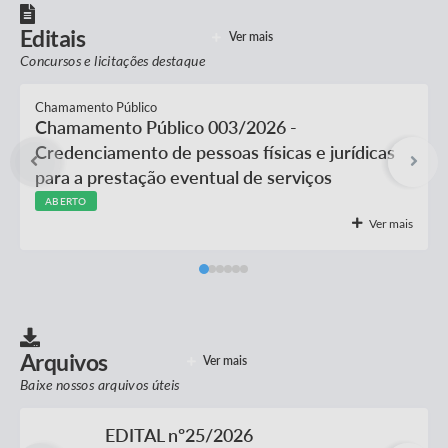
Editais
Ver mais
Concursos e licitações destaque
Chamamento Público
Chamamento Público 003/2026 -
Credenciamento de pessoas físicas e jurídicas
para a prestação eventual de serviços
especializados, mediante execução de oficinas
ABERTO
Ver mais
e atividades socioeducativas, culturais,
esportivas,...
Arquivos
Ver mais
Baixe nossos arquivos úteis
EDITAL nº25/2026