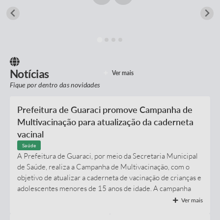
Prefeitura
Nossa Cidade
Secretarias
Covid-19
Notícias
Ver mais
Fique por dentro das novidades
Audiências Públicas
Prefeitura de Guaraci promove Campanha de
Coleta de Sugestões
Multivacinação para atualização da caderneta
Transparência
vacinal
Saúde
Editais
A Prefeitura de Guaraci, por meio da Secretaria Municipal
de Saúde, realiza a Campanha de Multivacinação, com o
Suporte Técnico - Servidor
objetivo de atualizar a caderneta de vacinação de crianças e
Galeria de Fotos
adolescentes menores de 15 anos de idade. A campanha
segue até o dia 1º de setembro, oferecendo uma
Ver mais
Contratos
oportunidade para que pais e responsáveis verifiquem se há