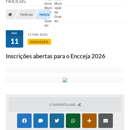
Notícias
Prefeitura
Notícias
Notícia
Nossa Cidade
Secretarias
MAI
11 MAI 2026
11
Covid-19
EDUCAÇÃO
Audiências Públicas
Inscrições abertas para o Encceja 2026
Coleta de Sugestões
Transparência
Editais
Suporte Técnico - Servidor
COMPARTILHAR
Galeria de Fotos
Contratos