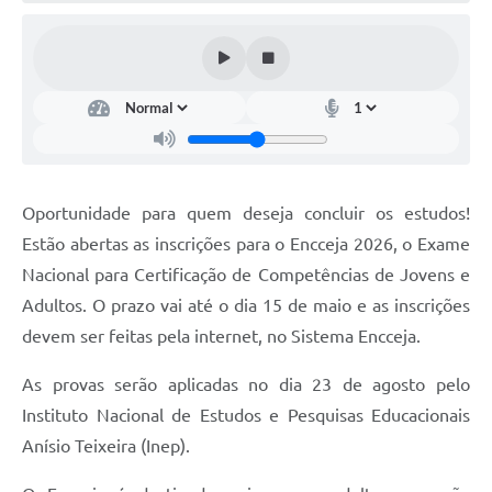
Ouvidoria
Arquivos para Download
Carta de Serviços
Notícias
Turismo
Oportunidade para quem deseja concluir os estudos!
Obras
Estão abertas as inscrições para o Encceja 2026, o Exame
Galeria de Vídeos
Nacional para Certificação de Competências de Jovens e
Adultos. O prazo vai até o dia 15 de maio e as inscrições
Projetos
devem ser feitas pela internet, no Sistema Encceja.
Contas Públicas
As provas serão aplicadas no dia 23 de agosto pelo
Legislação
Instituto Nacional de Estudos e Pesquisas Educacionais
Links
Anísio Teixeira (Inep).
Serviços Online