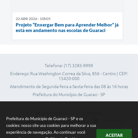
22 ABR 2026 - 10h05
Projeto “Enxergar Bem para Aprender Melhor” já
está em andamento nas escolas de Guaraci
Telefone: (17) 3285-9999
Endereço: Rua Washington Correa da Silva, 856 - Centro | CEP:
15420-000
Atendimento de Segunda-feira a Sexta-feira das 08 às 16 horas
Prefeitura do Município de Guaraci - SP
Versão do Sistema:
3.5.3 - 19/06/2026
Prefeitura do Município de Guaraci - SP e os
Portal atualizado em:
05/08/2026 14:25
Dados Abertos
cookies: nosso site usa cookies para melhorar a sua
experiência de navegação. Ao continuar você
ACEITAR