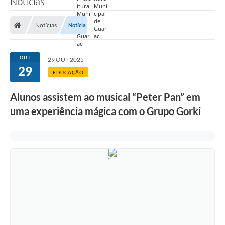
Notícias
Prefeitura
Notícias
Notícia
Nossa Cidade
Secretarias
OUT
29 OUT 2025
29
Covid-19
EDUCAÇÃO
Audiências Públicas
Alunos assistem ao musical “Peter Pan” em
uma experiência mágica com o Grupo Gorki
Coleta de Sugestões
Transparência
Editais
Suporte Técnico - Servidor
Galeria de Fotos
Contratos