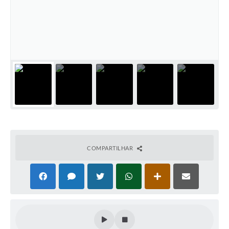
Ouvidoria
Arquivos para Download
Carta de Serviços
Notícias
Turismo
Obras
Galeria de Vídeos
Projetos
COMPARTILHAR
Contas Públicas
Legislação
Links
Serviços Online