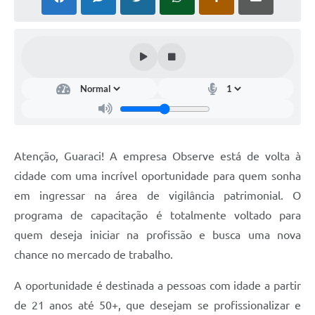
Ouvidoria
Arquivos para Download
Carta de Serviços
Notícias
Turismo
Obras
Atenção, Guaraci! A empresa Observe está de volta à
Galeria de Vídeos
cidade com uma incrível oportunidade para quem sonha
em ingressar na área de vigilância patrimonial. O
Projetos
programa de capacitação é totalmente voltado para
Contas Públicas
quem deseja iniciar na profissão e busca uma nova
Legislação
chance no mercado de trabalho.
Links
A oportunidade é destinada a pessoas com idade a partir
de 21 anos até 50+, que desejam se profissionalizar e
Serviços Online