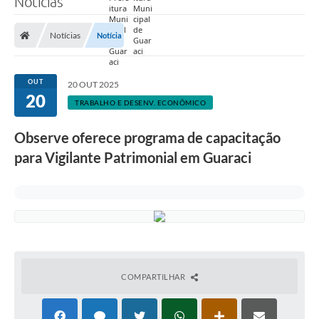
Notícias
Prefeitura
Notícias
Notícia
Nossa Cidade
Secretarias
OUT
20 OUT 2025
20
Covid-19
TRABALHO E DESENV. ECONÔMICO
Audiências Públicas
Observe oferece programa de capacitação
para Vigilante Patrimonial em Guaraci
Coleta de Sugestões
Transparência
Editais
Suporte Técnico - Servidor
Galeria de Fotos
COMPARTILHAR
Contratos