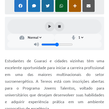
Ouvidoria
Arquivos para Download
Carta de Serviços
Notícias
Turismo
Obras
Galeria de Vídeos
Estudantes de Guaraci e cidades vizinhas têm uma
excelente oportunidade para iniciar a carreira profissional
Projetos
em uma das maiores multinacionais do setor
Contas Públicas
sucroenergético. A Tereos está com inscrições abertas
Legislação
para o Programa Jovens Talentos, voltado para
universitários que desejam desenvolver suas habilidades
Links
e adquirir experiência prática em um ambiente
Serviços Online
corporativo de excelência.