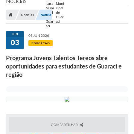
Notícias
Prefeitura
Notícias
Notícia
Nossa Cidade
Secretarias
JUN
03 JUN 2026
03
Covid-19
EDUCAÇÃO
Audiências Públicas
Programa Jovens Talentos Tereos abre
oportunidades para estudantes de Guaraci e
Coleta de Sugestões
região
Transparência
Editais
Suporte Técnico - Servidor
Galeria de Fotos
Contratos
COMPARTILHAR