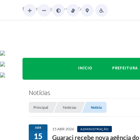
Boa noite. Seja bem-vindo(a)!
INÍCIO
PREFEITURA
Notícias
Principal
Notícias
Notícia
ABR
15 ABR 2026
ADMINISTRAÇÃO
15
Guaraci recebe nova agência do