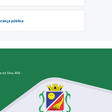
urança pública
da Silva, 856 -