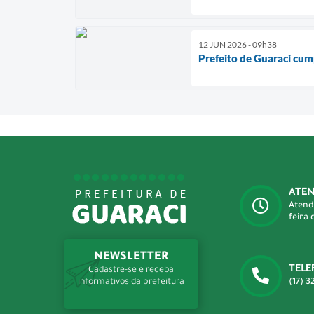
12 JUN 2026 - 09h38
Prefeito de Guaraci cu
ATE
Atend
feira 
NEWSLETTER
TELE
Cadastre-se e receba
(17) 3
informativos da prefeitura