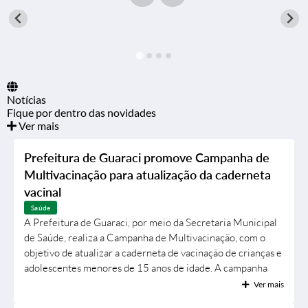
Prefeitura
Nossa Cidade
Secretarias
Notícias
Covid-19
Fique por dentro das novidades
Ver mais
Audiências Públicas
Coleta de Sugestões
Prefeitura de Guaraci promove Campanha de
Multivacinação para atualização da caderneta
Transparência
vacinal
Editais
Saúde
A Prefeitura de Guaraci, por meio da Secretaria Municipal
Suporte Técnico - Servidor
de Saúde, realiza a Campanha de Multivacinação, com o
objetivo de atualizar a caderneta de vacinação de crianças e
Galeria de Fotos
adolescentes menores de 15 anos de idade. A campanha
segue até o dia 1º de setembro, oferecendo uma
Ver mais
Contratos
oportunidade para que pais e responsáveis verifiquem se há