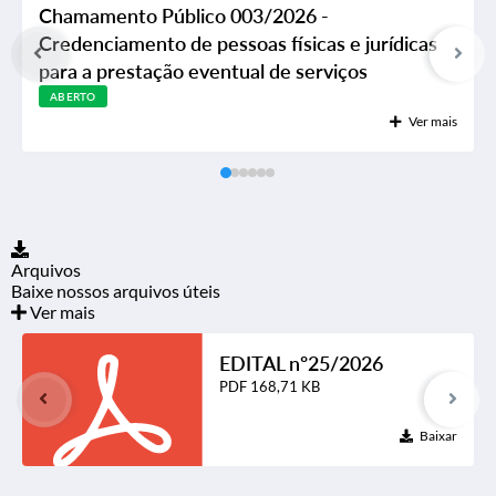
Chamamento Público 003/2026 -
Credenciamento de pessoas físicas e jurídicas
para a prestação eventual de serviços
especializados, mediante execução de oficinas
ABERTO
Ver mais
e atividades socioeducativas, culturais,
esportivas,...
Arquivos
Baixe nossos arquivos úteis
Ver mais
EDITAL nº25/2026
PDF
168,71 KB
Baixar