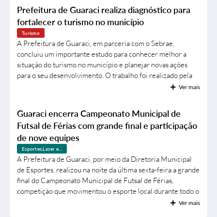
vacinas em atraso e garantam a proteção contra diversas
Ouvidoria
Prefeitura de Guaraci realiza diagnóstico para
doenças. Como parte da mobilização, será realizado o Dia D
fortalecer o turismo no município
Arquivos para Download
de Multivacinação no...
Turismo
Carta de Serviços
A Prefeitura de Guaraci, em parceria com o Sebrae,
concluiu um importante estudo para conhecer melhor a
Notícias
situação do turismo no município e planejar novas ações
para o seu desenvolvimento. O trabalho foi realizado pela
Turismo
consultora do Sebrae Alessandra Bonadio Lopes, entre os
Ver mais
dias 24 de junho e 23 de julho, totalizando cerca de 100
Obras
horas de trabalho. Durante esse período, foram feitas visitas
Guaraci encerra Campeonato Municipal de
aos pontos turísticos, análise de documentos, reuniões com
Galeria de Vídeos
Futsal de Férias com grande final e participação
a equipe da...
de nove equipes
Projetos
Esportes,Lazer e...
Contas Públicas
A Prefeitura de Guaraci, por meio da Diretoria Municipal
de Esportes, realizou na noite da última sexta-feira a grande
Legislação
final do Campeonato Municipal de Futsal de Férias,
competição que movimentou o esporte local durante todo o
Links
mês de julho. Ao todo, nove equipes participaram do
Ver mais
campeonato, promovendo jogos disputados e incentivando
Serviços Online