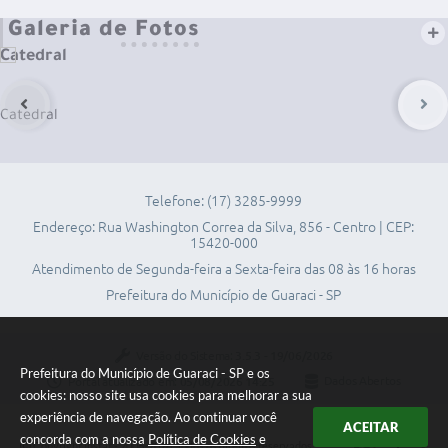
Galeria de Fotos
Catedral
Catedral
Telefone: (17) 3285-9999
Endereço: Rua Washington Correa da Silva, 856 - Centro | CEP:
15420-000
Atendimento de Segunda-feira a Sexta-feira das 08 às 16 horas
Prefeitura do Município de Guaraci - SP
Versão do Sistema:
3.5.3 - 19/06/2026
Prefeitura do Município de Guaraci - SP e os
Portal atualizado em:
05/08/2026 14:25
Dados Abertos
cookies: nosso site usa cookies para melhorar a sua
experiência de navegação. Ao continuar você
ACEITAR
concorda com a nossa
Política de Cookies
e
Copyright Instar - 2006-2026. Todos os direitos reservados -