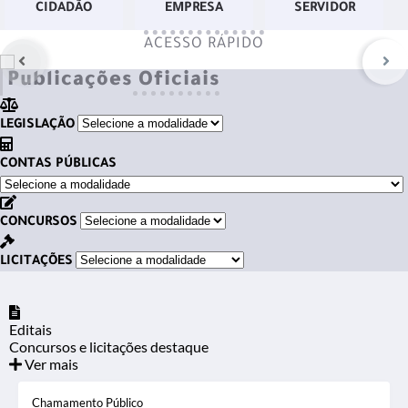
CIDADÃO
EMPRESA
SERVIDOR
meioambiente@guaraci.sp.gov.br
ENDEREÇO PONTO 1:
R....
ACESSO RÁPIDO
Publicações Oficiais
LEGISLAÇÃO
CONTAS PÚBLICAS
CONCURSOS
LICITAÇÕES
Editais
Concursos e licitações destaque
Ver mais
Chamamento Público