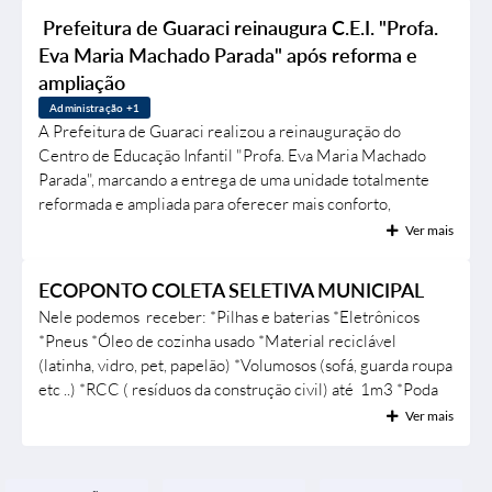
a integração entre atletas e a comunidade. Na decisão,
Prefeitura de Guaraci reinaugura C.E.I. "Profa.
Telefones Úteis
o Panela FC conquistou o título de forma invicta ao vencer
Eva Maria Machado Parada" após reforma e
o Várzea FC pelo placar de 6...
SIC
ampliação
Administração +1
Contato
A Prefeitura de Guaraci realizou a reinauguração do
Centro de Educação Infantil "Profa. Eva Maria Machado
Parada", marcando a entrega de uma unidade totalmente
reformada e ampliada para oferecer mais conforto,
segurança e qualidade no atendimento às crianças da rede
Ver mais
municipal de ensino. A cerimônia contou com a presença do
prefeito Renato Azeda, da primeira-dama Andrea Azeda, da
ECOPONTO COLETA SELETIVA MUNICIPAL
diretora municipal de Educação Sumaia Ganej, do diretor-
Nele podemos receber: *Pilhas e baterias *Eletrônicos
geral executivo do município Carlos...
*Pneus *Óleo de cozinha usado *Material reciclável
(latinha, vidro, pet, papelão) *Volumosos (sofá, guarda roupa
etc ..) *RCC ( resíduos da construção civil) até 1m3 *Poda
de árvore 1m3 *Limpeza de quintal 1m3 O QUE É
Ver mais
PROIBIDO: Lixo Orgânico, Resíduos Hospitalares, Animais
Mortos e Resíduos Perigosos. SERVIÇO DE
ATENDIMENTO: 17. 3285-9999