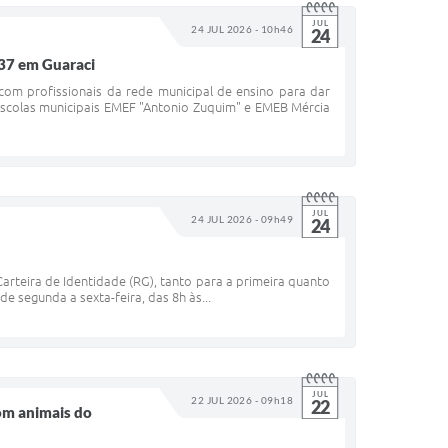
JUL
24 JUL 2026 - 10h46
24
037 em Guaraci
m profissionais da rede municipal de ensino para dar
escolas municipais EMEF "Antonio Zuquim" e EMEB Mércia
JUL
24 JUL 2026 - 09h49
24
arteira de Identidade (RG), tanto para a primeira quanto
e segunda a sexta-feira, das 8h às...
JUL
22 JUL 2026 - 09h18
22
com animais do