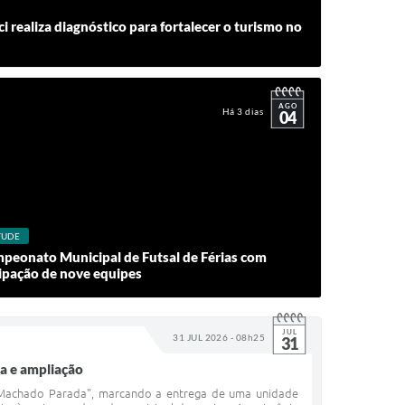
i realiza diagnóstico para fortalecer o turismo no
AGO
Há 3 dias
04
TUDE
peonato Municipal de Futsal de Férias com
cipação de nove equipes
JUL
31 JUL 2026 - 08h25
31
ma e ampliação
ia Machado Parada", marcando a entrega de uma unidade