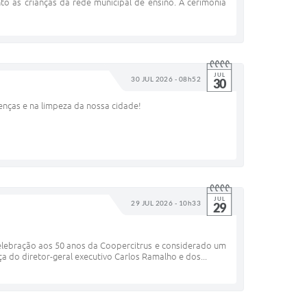
o às crianças da rede municipal de ensino. A cerimônia
JUL
30 JUL 2026 - 08h52
30
enças e na limpeza da nossa cidade!
JUL
29 JUL 2026 - 10h33
29
celebração aos 50 anos da Coopercitrus e considerado um
 do diretor-geral executivo Carlos Ramalho e dos...