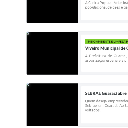
A Clínica Popular Veteri
populacional de cães e ga
MEIO AMBIENTE E LIMPEZA 
Viveiro Municipal de 
A Prefeitura de Guaraci
arborização urbana e a pr
SEBRAE Guaraci abre i
Quem deseja empreender, 
Sebrae em Guaraci. Ao t
voltados...