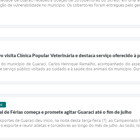
riedade de Guaraci recebeu a doação de 20 cobertores do Sicredi, em uma 
ação de vulnerabilidade no município. Os cobertores foram entregues pelo gere
o visita Clínica Popular Veterinária e destaca serviço oferecido à
o do município de Guaraci, Carlos Henrique Ramalho, acompanhado do asses
e serviço público voltado ao cuidado e à saúde dos animais do município. Dura
DE
de Férias começa e promete agitar Guaraci até o fim de julho
Esportes de Guaraci deu início, na noite desta terça-feira (7), ao Campeonato
 esporte e reunir atletas e torcedores ao longo do mês de julho. Ao todo, n