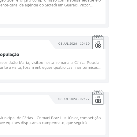
ação que reforça o compromisso com a solidariedade e o
nte-geral da agência do Sicredi em Guaraci, Victor...
JUL
08 JUL 2026 - 10h10
08
 população
sor João Maria, visitou nesta semana a Clínica Popular
nte a visita, foram entregues quatro casinhas térmicas...
JUL
08 JUL 2026 - 09h27
08
 Municipal de Férias – Osmani Braz Luz Júnior, competição
ove equipes disputam o campeonato, que seguirá...