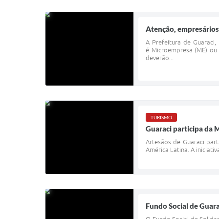
Atenção, empresários d
A Prefeitura de Guaraci
é Microempresa (ME) ou E
deverão...
TURISMO
Guaraci participa da
Artesãos de Guaraci part
América Latina. A iniciat
Fundo Social de Guara