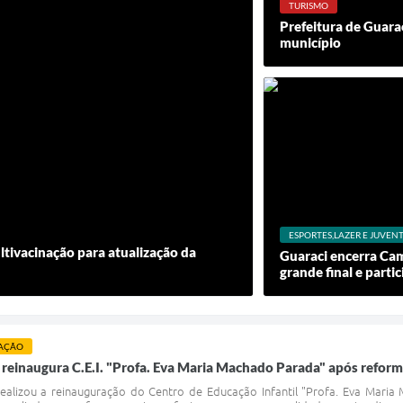
TURISMO
Prefeitura de Guarac
município
ESPORTES,LAZER E JUVEN
tivacinação para atualização da
Guaraci encerra Cam
grande final e parti
AÇÃO
 reinaugura C.E.I. "Profa. Eva Maria Machado Parada" após refor
 realizou a reinauguração do Centro de Educação Infantil "Profa. Eva Mar