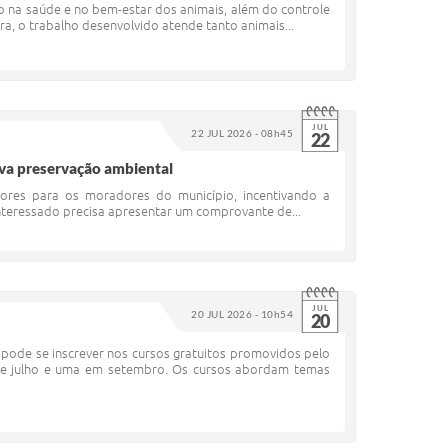
o na saúde e no bem-estar dos animais, além do controle
ra, o trabalho desenvolvido atende tanto animais...
JUL
22 JUL 2026 - 08h45
22
iva preservação ambiental
rvores para os moradores do município, incentivando a
interessado precisa apresentar um comprovante de...
JUL
20 JUL 2026 - 10h54
20
pode se inscrever nos cursos gratuitos promovidos pelo
 de julho e uma em setembro. Os cursos abordam temas