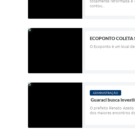
totalmente reformada e a
contou...
ECOPONTO COLETA 
O Ecoponto é um local de 
ADMINISTRAÇÃO
Guaraci busca invest
O prefeito Renato Azeda 
dos maiores encontros do 