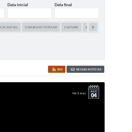
Data inicial
Data final
CIA SOCIAL
CONSELHO TUTELAR
CULTURA
EDUCAÇÃO
ESPORTES,LA
RSS
RECEBA NOTÍCIAS
AGO
Há 3 dias
04