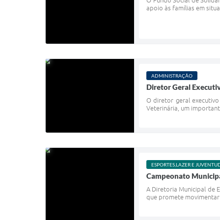
O Fundo Social de Solida
apoio às famílias em situ
ADMINISTRAÇÃO
Diretor Geral Executiv
O diretor geral executiv
Veterinária, um important
ESPORTES,LAZER E JUVENTU
Campeonato Municipal 
A Diretoria Municipal de 
que promete movimentar o