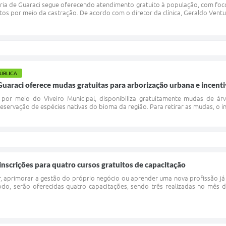
nária de Guaraci segue oferecendo atendimento gratuito à população, com foc
tos por meio da castração. De acordo com o diretor da clínica, Geraldo Ventu
PÚBLICA
Guaraci oferece mudas gratuitas para arborização urbana e incent
, por meio do Viveiro Municipal, disponibiliza gratuitamente mudas de á
eservação de espécies nativas do bioma da região. Para retirar as mudas, o 
nscrições para quatro cursos gratuitos de capacitação
aprimorar a gestão do próprio negócio ou aprender uma nova profissão já 
odo, serão oferecidas quatro capacitações, sendo três realizadas no mês