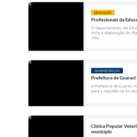
EDUCAÇÃO
Profissionais da Edu
O Departamento de Educa
início à elaboração do P
Júlia...
ADMINISTRAÇÃO
Prefeitura de Guaraci
A Prefeitura de Guaraci i
para a segunda via do doc
Clínica Popular Veter
município