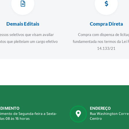
Demais Editais
Compra Direta
essos seletivos que visam avaliar
Compra com dispensa de licita
tos que pleiteiam um cargo efetivo
fundamentada nos termos da Lei 
14.133/21
NDIMENTO
ENDEREÇO
imento de Segunda-feira a Sexta-
Rua Washington Correa 
das 08 às 16 horas
Centro