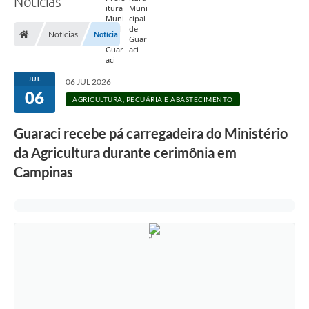
Notícias
Prefeitura
Notícias
Notícia
Nossa Cidade
Secretarias
JUL
06 JUL 2026
06
Covid-19
AGRICULTURA, PECUÁRIA E ABASTECIMENTO
Audiências Públicas
Guaraci recebe pá carregadeira do Ministério
da Agricultura durante cerimônia em
Coleta de Sugestões
Campinas
Transparência
Editais
Suporte Técnico - Servidor
Galeria de Fotos
Contratos