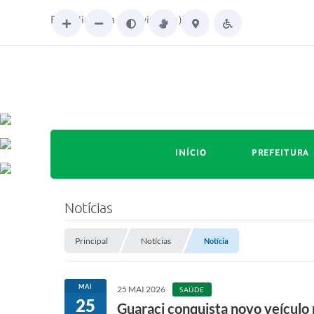
Bom dia. Seja bem-vindo(a)!
INÍCIO
PREFEITURA
Notícias
Principal
Notícias
Notícia
MAI
25 MAI 2026
SAÚDE
25
Guaraci conquista novo veículo p