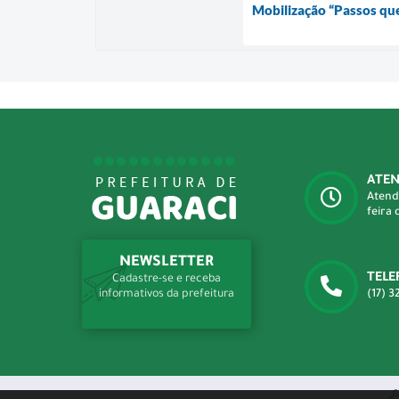
Mobilização “Passos que
ATE
Atend
feira 
NEWSLETTER
TELE
Cadastre-se e receba
(17) 3
informativos da prefeitura