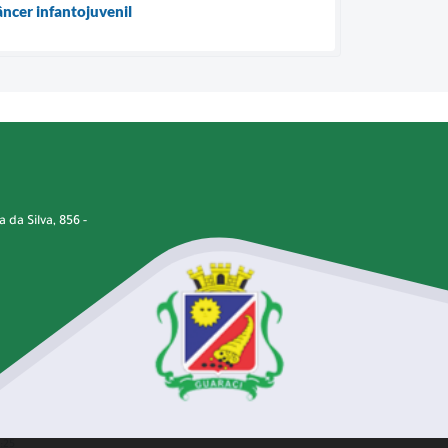
ncer infantojuvenil
da Silva, 856 -
:25