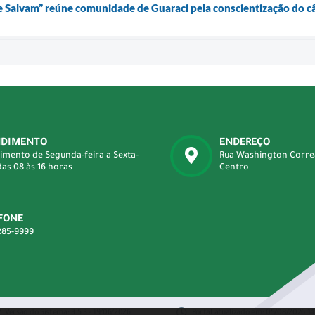
 Salvam” reúne comunidade de Guaraci pela conscientização do câ
NDIMENTO
ENDEREÇO
imento de Segunda-feira a Sexta-
Rua Washington Correa 
das 08 às 16 horas
Centro
FONE
285-9999
Versão do Sistema:
3.5.3 - 19/06/2026
Portal atualizado em:
05/08/2026 14