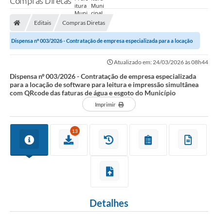
Compras Diretas
Prefeitura
Editais
Compras Diretas
Nossa Cidade
Dispensa nº 003/2026 - Contratação de empresa especializada para a locação
Secretarias
de software para leitura e...
Atualizado em: 24/03/2026 às 08h44
Covid-19
Dispensa nº 003/2026 - Contratação de empresa especializada
para a locação de software para leitura e impressão simultânea
Audiências Públicas
com QRcode das faturas de água e esgoto do Município
Imprimir
Coleta de Sugestões
Transparência
13
Editais
Suporte Técnico - Servidor
Galeria de Fotos
Detalhes
Contratos