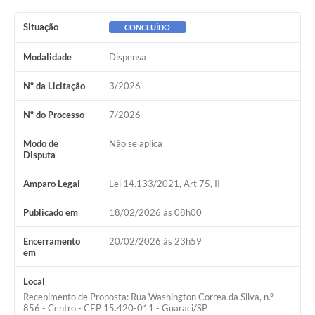
Ouvidoria
Situação
CONCLUÍDO
Arquivos para Download
Modalidade
Dispensa
Carta de Serviços
Nº da Licitação
3/2026
Notícias
Nº do Processo
7/2026
Turismo
Obras
Modo de
Não se aplica
Disputa
Galeria de Vídeos
Amparo Legal
Lei 14.133/2021, Art 75, II
Projetos
Publicado em
18/02/2026 às 08h00
Contas Públicas
Encerramento
20/02/2026 às 23h59
em
Legislação
Links
Local
Recebimento de Proposta: Rua Washington Correa da Silva, n.º
Serviços Online
856 - Centro - CEP 15.420-011 - Guaraci/SP