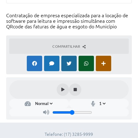
Telefones Úteis
Contratação de empresa especializada para a locação de
software para leitura e impressão simultânea com
SIC
QRcode das faturas de água e esgoto do Município
Contato
COMPARTILHAR
Telefone: (17) 3285-9999