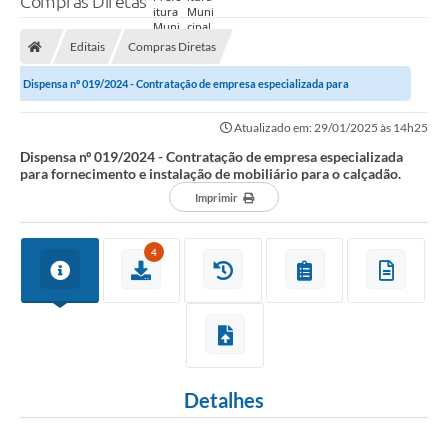
Compras Diretas
Prefeitura
Editais
Compras Diretas
Nossa Cidade
Dispensa nº 019/2024 - Contratação de empresa especializada para
Secretarias
fornecimento e instalação de mobiliário para...
Atualizado em: 29/01/2025 às 14h25
Covid-19
Dispensa nº 019/2024 - Contratação de empresa especializada
para fornecimento e instalação de mobiliário para o calçadão.
Audiências Públicas
Imprimir
Coleta de Sugestões
4
Transparência
Editais
Suporte Técnico - Servidor
Galeria de Fotos
Detalhes
Contratos