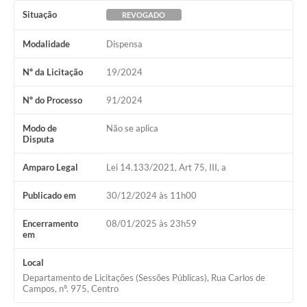
Ouvidoria
Situação
REVOGADO
Arquivos para Download
Modalidade
Dispensa
Carta de Serviços
Nº da Licitação
19/2024
Notícias
Nº do Processo
91/2024
Turismo
Modo de
Não se aplica
Disputa
Obras
Galeria de Vídeos
Amparo Legal
Lei 14.133/2021, Art 75, III, a
Projetos
Publicado em
30/12/2024 às 11h00
Contas Públicas
Encerramento
08/01/2025 às 23h59
em
Legislação
Local
Links
Departamento de Licitações (Sessões Públicas), Rua Carlos de
Campos, nº. 975, Centro
Serviços Online