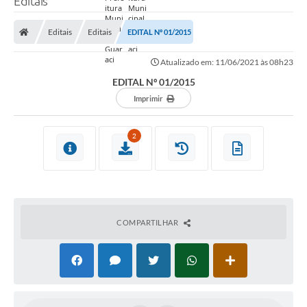
Editais
Prefeitura
Editais
Editais
EDITAL Nº 01/2015
Nossa Cidade
Atualizado em: 11/06/2021 às 08h23
Secretarias
EDITAL Nº 01/2015
Covid-19
Imprimir
Audiências Públicas
2
Coleta de Sugestões
Transparência
Editais
COMPARTILHAR
Suporte Técnico - Servidor
Galeria de Fotos
Contratos