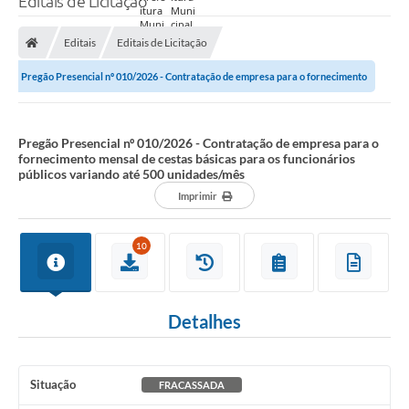
Editais de Licitação
Prefeitura
Editais
Editais de Licitação
Nossa Cidade
Pregão Presencial nº 010/2026 - Contratação de empresa para o fornecimento
Secretarias
mensal de cestas básicas para os...
Covid-19
Pregão Presencial nº 010/2026 - Contratação de empresa para o
fornecimento mensal de cestas básicas para os funcionários
Audiências Públicas
públicos variando até 500 unidades/mês
Imprimir
Coleta de Sugestões
Transparência
10
Editais
Suporte Técnico - Servidor
Detalhes
Galeria de Fotos
Contratos
Situação
FRACASSADA