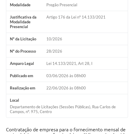
Ouvidoria
Modalidade
Pregão Presencial
Arquivos para Download
Justificativa da
Artigo 176 da Lei nº 14.133/2021
Modalidade
Carta de Serviços
Presencial
Notícias
Nº da Licitação
10/2026
Turismo
Nº do Processo
28/2026
Obras
Amparo Legal
Lei 14.133/2021, Art 28, I
Galeria de Vídeos
Publicado em
03/06/2026 às 08h00
Projetos
Realização em
22/06/2026 às 08h00
Contas Públicas
Local
Departamento de Licitações (Sessões Públicas), Rua Carlos de
Legislação
Campos, nº. 975, Centro
Links
Contratação de empresa para o fornecimento mensal de
Serviços Online