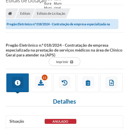
Editais de Licitação
Prefeitura
Editais
Editais de Licitação
Nossa Cidade
Pregão Eletrônico n.º 018/2024 - Contratação de empresa especializada na
Secretarias
prestação de serviços médicos na...
Covid-19
Pregão Eletrônico n.º 018/2024 - Contratação de empresa
especializada na prestação de serviços médicos na área de Clínico
Audiências Públicas
Geral para atender na (APS)
Imprimir
Coleta de Sugestões
Transparência
11
Editais
Suporte Técnico - Servidor
Detalhes
Galeria de Fotos
Contratos
Situação
ANULADO