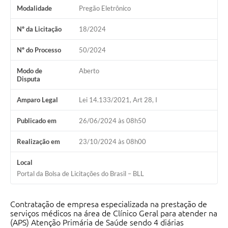
Ouvidoria
Modalidade
Pregão Eletrônico
Arquivos para Download
Nº da Licitação
18/2024
Carta de Serviços
Nº do Processo
50/2024
Notícias
Modo de
Aberto
Disputa
Turismo
Amparo Legal
Lei 14.133/2021, Art 28, I
Obras
Publicado em
26/06/2024 às 08h50
Galeria de Vídeos
Realização em
23/10/2024 às 08h00
Projetos
Local
Contas Públicas
Portal da Bolsa de Licitações do Brasil – BLL
Legislação
Links
Contratação de empresa especializada na prestação de
serviços médicos na área de Clínico Geral para atender na
(APS) Atenção Primária de Saúde sendo 4 diárias
Serviços Online