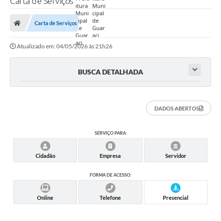
Carta de Serviços
Prefeitura
Carta de Serviços
Nossa Cidade
Atualizado em: 04/05/2026 às 21h26
Secretarias
Covid-19
BUSCA DETALHADA
Audiências Públicas
DADOS ABERTOS
Coleta de Sugestões
Transparência
SERVIÇO PARA:
Editais
Cidadão
Empresa
Servidor
Suporte Técnico - Servidor
FORMA DE ACESSO:
Galeria de Fotos
Online
Telefone
Presencial
Contratos