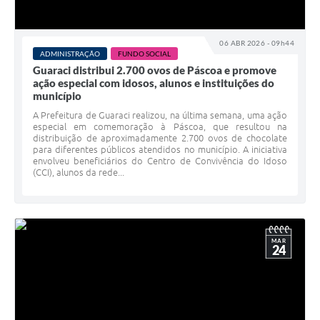
Ouvidoria
Arquivos para Download
06 ABR 2026 - 09h44
ADMINISTRAÇÃO
FUNDO SOCIAL
Carta de Serviços
Guaraci distribui 2.700 ovos de Páscoa e promove
ação especial com idosos, alunos e instituições do
Notícias
município
A Prefeitura de Guaraci realizou, na última semana, uma ação
Turismo
especial em comemoração à Páscoa, que resultou na
distribuição de aproximadamente 2.700 ovos de chocolate
Obras
para diferentes públicos atendidos no município. A iniciativa
envolveu beneficiários do Centro de Convivência do Idoso
(CCI), alunos da rede...
Galeria de Vídeos
Projetos
Contas Públicas
MAR
24
Legislação
Links
Serviços Online