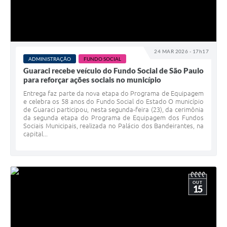
Telefones Úteis
SIC
24 MAR 2026 - 17h17
Contato
ADMINISTRAÇÃO
FUNDO SOCIAL
Guaraci recebe veículo do Fundo Social de São Paulo
para reforçar ações sociais no município
Entrega faz parte da nova etapa do Programa de Equipagem
e celebra os 58 anos do Fundo Social do Estado O município
de Guaraci participou, nesta segunda-feira (23), da cerimônia
da segunda etapa do Programa de Equipagem dos Fundos
Sociais Municipais, realizada no Palácio dos Bandeirantes, na
capital...
OUT
15