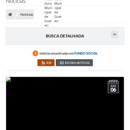
Notícias
Prefeitura
Notícias
Nossa Cidade
Secretarias
BUSCA DETALHADA
Covid-19
Audiências Públicas
notícias encontradas em
FUNDO SOCIAL
3
RSS
RECEBA NOTÍCIAS
Coleta de Sugestões
Transparência
ABR
Editais
06
Suporte Técnico - Servidor
Galeria de Fotos
Contratos