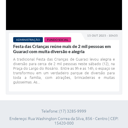
15 OUT 2025 - 10h35
ADMINISTRAÇÃO
FUNDO SOCIAL
Festa das Crianças reúne mais de 2 mil pessoas em
Guaraci com muita diversão e alegria
A tradicional Festa das Crianças de Guaraci levou alegria e
diversão para cerca de 2 mil pessoas neste sábado (12), na
Praça do Largo do Rosário. Entre as 9h e as 14h, o espaço se
transformou em um verdadeiro parque de diversão para
toda a família, com atrações, brincadeiras e muitas
guloseimas. As...
Telefone: (17) 3285-9999
Endereço: Rua Washington Correa da Silva, 856 - Centro | CEP:
15420-000