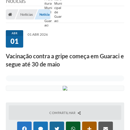
Notícias
Prefeitura
Notícias
Notícia
Nossa Cidade
Secretarias
ABR
01 ABR 2026
01
Covid-19
Audiências Públicas
Vacinação contra a gripe começa em Guaraci e
segue até 30 de maio
Coleta de Sugestões
Transparência
Editais
Suporte Técnico - Servidor
Galeria de Fotos
COMPARTILHAR
Contratos