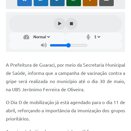
Ouvidoria
Arquivos para Download
Carta de Serviços
Notícias
Turismo
Obras
A Prefeitura de Guaraci, por meio da Secretaria Municipal
Galeria de Vídeos
de Saúde, informa que a campanha de vacinação contra a
gripe será realizada no município até o dia 30 de maio,
Projetos
na UBS Jerônimo Ferreira de Oliveira.
Contas Públicas
O Dia D de mobilização já está agendado para o dia 11 de
Legislação
abril, reforçando a importância da imunização dos grupos
Links
prioritários.
Serviços Online