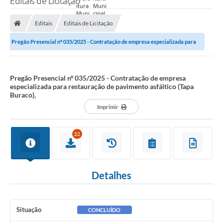
Editais de Licitação
Prefeitura
Editais
Editais de Licitação
Nossa Cidade
Pregão Presencial nº 035/2025 - Contratação de empresa especializada para
Secretarias
restauração de pavimento asfáltico...
Covid-19
Pregão Presencial nº 035/2025 - Contratação de empresa
especializada para restauração de pavimento asfáltico (Tapa
Audiências Públicas
Buraco),
Imprimir
Coleta de Sugestões
Transparência
22
Editais
Suporte Técnico - Servidor
Detalhes
Galeria de Fotos
Contratos
Situação
CONCLUÍDO