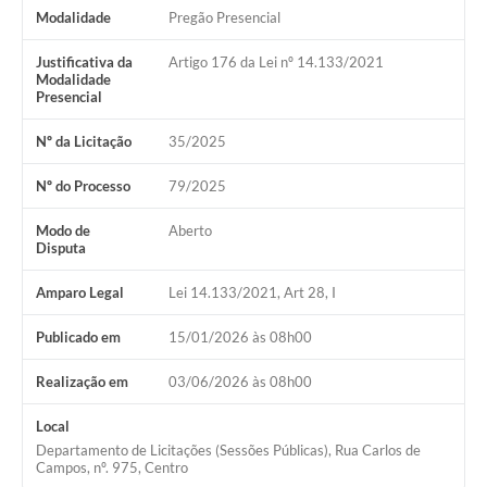
Ouvidoria
Modalidade
Pregão Presencial
Arquivos para Download
Justificativa da
Artigo 176 da Lei nº 14.133/2021
Modalidade
Carta de Serviços
Presencial
Notícias
Nº da Licitação
35/2025
Turismo
Nº do Processo
79/2025
Obras
Modo de
Aberto
Disputa
Galeria de Vídeos
Amparo Legal
Lei 14.133/2021, Art 28, I
Projetos
Publicado em
15/01/2026 às 08h00
Contas Públicas
Realização em
03/06/2026 às 08h00
Legislação
Local
Links
Departamento de Licitações (Sessões Públicas), Rua Carlos de
Campos, nº. 975, Centro
Serviços Online