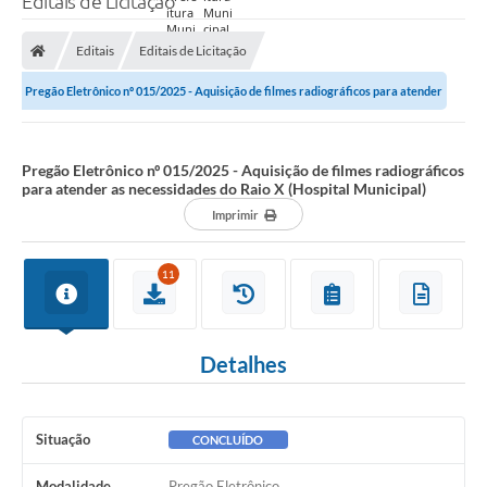
Editais de Licitação
Prefeitura
Editais
Editais de Licitação
Nossa Cidade
Pregão Eletrônico nº 015/2025 - Aquisição de filmes radiográficos para atender
Secretarias
as necessidades do Raio X...
Covid-19
Pregão Eletrônico nº 015/2025 - Aquisição de filmes radiográficos
para atender as necessidades do Raio X (Hospital Municipal)
Audiências Públicas
Imprimir
Coleta de Sugestões
11
Transparência
Editais
Detalhes
Suporte Técnico - Servidor
Galeria de Fotos
Situação
CONCLUÍDO
Contratos
Modalidade
Pregão Eletrônico