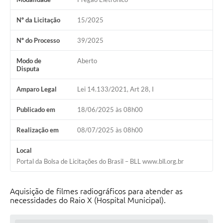
Ouvidoria
Nº da Licitação
15/2025
Arquivos para Download
Nº do Processo
39/2025
Carta de Serviços
Modo de
Aberto
Notícias
Disputa
Turismo
Amparo Legal
Lei 14.133/2021, Art 28, I
Obras
Publicado em
18/06/2025 às 08h00
Galeria de Vídeos
Realização em
08/07/2025 às 08h00
Projetos
Local
Contas Públicas
Portal da Bolsa de Licitações do Brasil – BLL www.bll.org.br
Legislação
Aquisição de filmes radiográficos para atender as
Links
necessidades do Raio X (Hospital Municipal).
Serviços Online