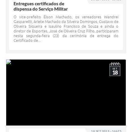
Entregues certificados de
dispensa do Serviço Militar
O vice-prefeito Élson Machado, os vereadores Wandrei
Gasparetti, Arlete Machado da Silveira Domingos, Gustavo de
Oliveira Siqueira e Isaulino Francisco de Souza e ainda o
diretor de Esportes, José de Oliveira Cruz Filho, participaram
nesta segunda-feira (23) da cerimônia de entrega do
Certificado de...
SET
18
18 SET 2013 - 16h25