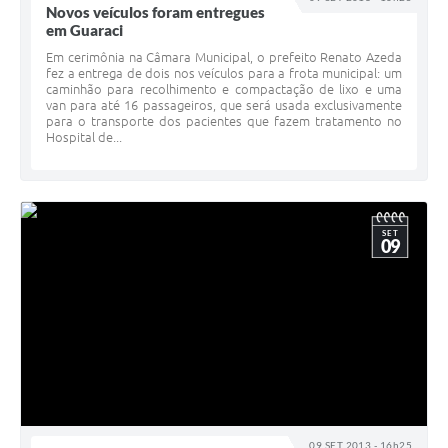
Novos veículos foram entregues
em Guaraci
Em cerimônia na Câmara Municipal, o prefeito Renato Azeda
fez a entrega de dois nos veículos para a frota municipal: um
caminhão para recolhimento e compactação de lixo e uma
van para até 16 passageiros, que será usada exclusivamente
para o transporte dos pacientes que fazem tratamento no
Hospital de...
SET
09
09 SET 2013 - 16h25