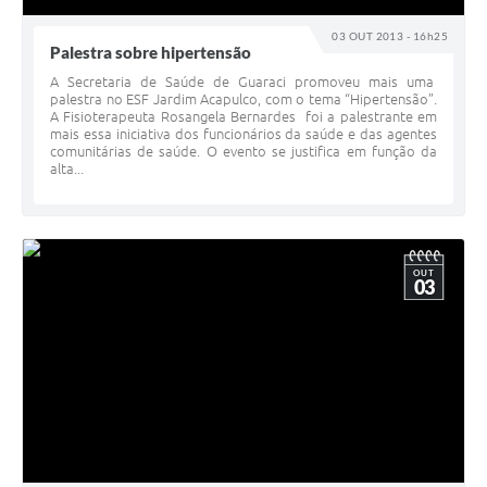
03 OUT 2013 - 16h25
Palestra sobre hipertensão
A Secretaria de Saúde de Guaraci promoveu mais uma
palestra no ESF Jardim Acapulco, com o tema “Hipertensão”.
A Fisioterapeuta Rosangela Bernardes foi a palestrante em
mais essa iniciativa dos funcionários da saúde e das agentes
comunitárias de saúde. O evento se justifica em função da
alta...
OUT
03