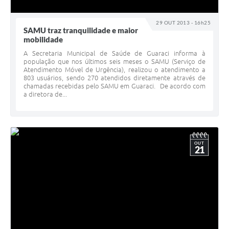
29 OUT 2013 - 16h25
SAMU traz tranquilidade e maior
mobilidade
A Secretaria Municipal de Saúde de Guaraci informa à
população que nos últimos seis meses o SAMU (Serviço de
Atendimento Móvel de Urgência), realizou o atendimento a
803 usuários, sendo 270 atendidos diretamente através de
chamadas recebidas pelo SAMU em Guaraci. De acordo com
a diretora de...
OUT
21