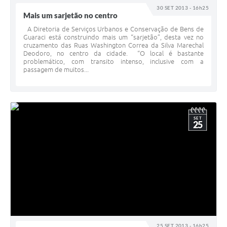
30 SET 2013 - 16h25
Mais um sarjetão no centro
A Diretoria de Serviços Urbanos e Conservação de Bens de
Guaraci está construindo mais um “sarjetão”, desta vez no
cruzamento das Ruas Washington Correa da Silva Marechal
Deodoro, no centro da cidade. “O local é bastante
problemático, com transito intenso, inclusive com a
passagem de muitos...
SET
25
25 SET 2013 - 16h25