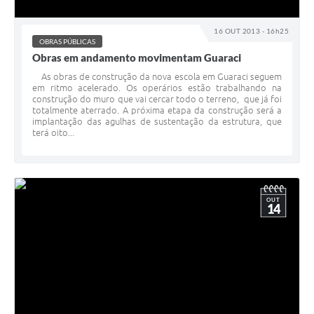
16 OUT 2013 - 16h25
OBRAS PÚBLICAS
Obras em andamento movimentam Guaraci
As obras de construção da nova escola em Guaraci seguem
em ritmo acelerado. Os operários estão trabalhando na
construção do muro que vai cercar todo o terreno, que já foi
totalmente aterrado. A próxima etapa da construção será a
implantação das agulhas de sustentação da estrutura, que
terá oito...
OUT
14