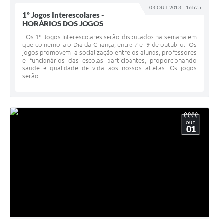
03 OUT 2013 - 16h25
1º Jogos Interescolares -
HORÁRIOS DOS JOGOS
Os 1º Jogos Interescolares serão disputados na semana em
que comemora o Dia da Criança, entre 7 e 9 de outubro. Os
jogos promovem a socialização entre os alunos, professores
e funcionários das escolas participantes, proporcionando
saúde e qualidade de vida aos nossos atletas. Os jogos
serão...
OUT
01