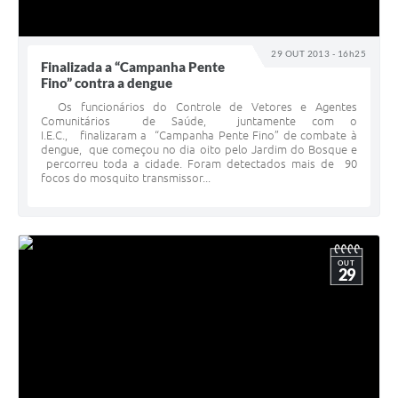
29 OUT 2013 - 16h25
Finalizada a “Campanha Pente
Fino” contra a dengue
Os funcionários do Controle de Vetores e Agentes
Comunitários de Saúde, juntamente com o
I.E.C., finalizaram a “Campanha Pente Fino” de combate à
dengue, que começou no dia oito pelo Jardim do Bosque e
percorreu toda a cidade. Foram detectados mais de 90
focos do mosquito transmissor...
OUT
29