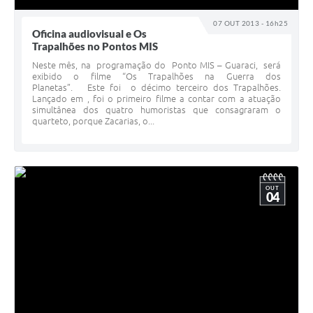
07 OUT 2013 - 16h25
Oficina audiovisual e Os
Trapalhões no Pontos MIS
Neste mês, na programação do Ponto MIS – Guaraci, será
exibido o filme “Os Trapalhões na Guerra dos
Planetas”. Este foi o décimo terceiro dos Trapalhões.
Lançado em , foi o primeiro filme a contar com a atuação
simultânea dos quatro humoristas que consagraram o
quarteto, porque Zacarias, o...
OUT
04