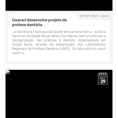
29 OUT 2013 - 16h25
Guaraci desenvolve projeto de
prótese dentária
A Secretaria Municipal de Saúde em parceria com a política
Nacional de Saúde Bucal- Brasil Sorridente, tem promovido a
reorganização das práticas à Atenção Especializada em
Saúde Bucal, através da implantação dos Laboratórios
Regionais de Prótese Dentária (LRPD). Os laboratórios visam
suprir a...
OUT
29