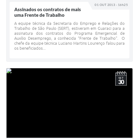
01 OUT 2013 - 16h25
Assinados os contratos de mais
uma Frente de Trabalho
A equipe técnica da Secretaria do Emprego e Relações do
Trabalho de São Paulo (SERT), estiveram em Guaraci para a
assinatura dos contratos do Programa Emergencial de
Auxílio Desemprego, a conhecida “Frente de Trabalho”. O
chefe da equipe técnica Luciano Martins Lourenço falou para
os beneficiados...
SET
30