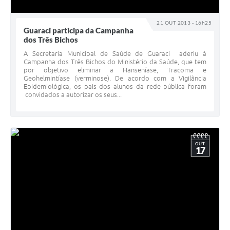
21 OUT 2013 - 16h25
Guaraci participa da Campanha
dos Três Bichos
A Secretaria Municipal de Saúde de Guaraci aderiu à
Campanha dos Três Bichos do Ministério da Saúde, que tem
por objetivo eliminar a Hanseníase, Tracoma e
Geohelmintíase (verminose). De acordo com a Vigilância
Epidemiológica, os pais dos alunos da rede pública foram
convidados a autorizar os seus...
OUT
17