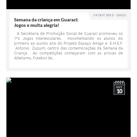
14 OUT 2013 - 16h25
Semana da criança em Guaraci:
Jogos e muita alegria!
A Secretaria de Promoção Social de Guaraci promoveu os
1ºs Jogos Interescolares, movimentando os alunos do
primeiro ao quinto ano do Projeto Espaço Amigo e E.M.E.F.
Antonio Zuquim, centro das comemorações da Semana da
Criança . As competições começaram com as provas de
Atletismo, Futebol de...
OUT
10