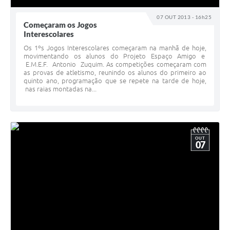
07 OUT 2013 - 16h25
Começaram os Jogos
Interescolares
Os 1ºs Jogos Interescolares começaram na manhã de hoje,
movimentando os alunos do Projeto Espaço Amigo e
E.M.E.F. Antonio Zuquim. As competições começaram com
as provas de atletismo, reunindo os alunos do primeiro ao
quinto ano, programação que se repete na tarde de hoje,
nas raias montadas na...
OUT
07