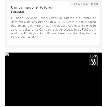
30 SET 2013 - 16h25
Campanha do feijão foi um
sucesso
O Fundo Social de Solidariedade de Guaraci e o Centro de
Referência de Assistência Social (CRAS) com a participação
dos jovens dos Programas PROJOVEM Adolescente e Ação
Jovem, realizaram a Campanha de Arrecadação de Feijão, em
prol da Fundação Pio XII, mantenedora do Hospital de
Câncer de Barretos....
SET
30