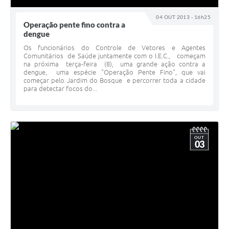
04 OUT 2013 - 16h25
Operação pente fino contra a
dengue
Os funcionários do Controle de Vetores e Agentes
Comunitários de Saúde juntamente com o I.E.C., começam
na próxima terça-feira (8), uma grande ação contra a
dengue, uma espécie "Operação Pente Fino", que vai
começar pelo Jardim do Bosque e percorrer toda a cidade
para detectar focos do...
OUT
03