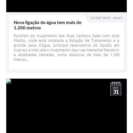
31 OUT 2013 - 16h25
Nova ligação de água tem mais de
1.200 metros
Partindo do cruzamento das Ruas Campos Sales com José
Pilotto, onde está instalada a Estação de Tratamento e a
grande caixa d’água, principal reservatório do líquido em
Guaraci, e indo até o cruzamento das ruas Marechal Deodoro
e Alcebíades Menezes, numa distancia de mais de 1.200
metros,...
OUT
31