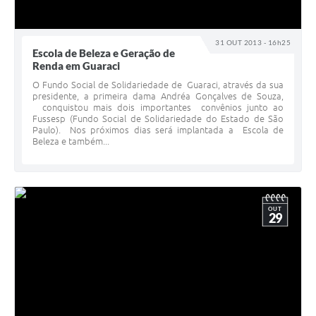
31 OUT 2013 - 16h25
Escola de Beleza e Geração de
Renda em Guaraci
O Fundo Social de Solidariedade de Guaraci, através da sua
presidente, a primeira dama Andréa Gonçalves de Souza,
conquistou mais dois importantes convênios junto ao
Fussesp (Fundo Social de Solidariedade do Estado de São
Paulo). Nos próximos dias será implantada a Escola de
Beleza e também...
OUT
29