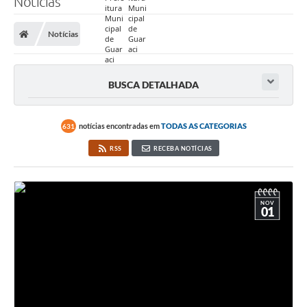
Notícias
Prefeitura
Notícias
Nossa Cidade
Secretarias
BUSCA DETALHADA
Covid-19
Audiências Públicas
notícias encontradas em
TODAS AS CATEGORIAS
631
RSS
RECEBA NOTÍCIAS
Coleta de Sugestões
Transparência
NOV
Editais
01
Suporte Técnico - Servidor
Galeria de Fotos
Contratos