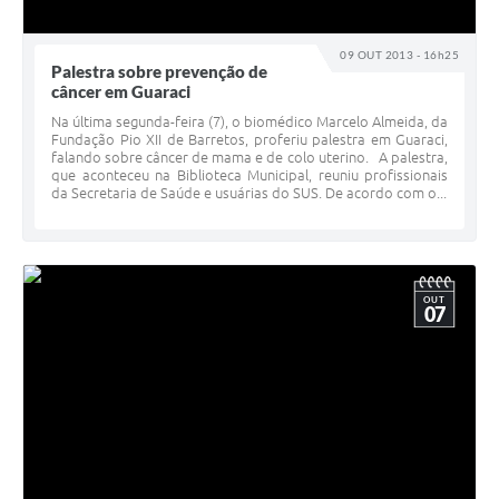
09 OUT 2013 - 16h25
Palestra sobre prevenção de
câncer em Guaraci
Na última segunda-feira (7), o biomédico Marcelo Almeida, da
Fundação Pio XII de Barretos, proferiu palestra em Guaraci,
falando sobre câncer de mama e de colo uterino. A palestra,
que aconteceu na Biblioteca Municipal, reuniu profissionais
da Secretaria de Saúde e usuárias do SUS. De acordo com o...
OUT
07