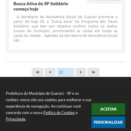
Busca Ativa do SP Solidário
começa hoje
A Secretaria de Assistência Social de Guaraci promove a
partir de hoje (9), a “busca ativa” do Programa São Paulo
Solidário, que tem por objetivo conferir todos os dados
sociais do município, promovendo as visitas em todas as
casas da cidade. . Agentes da Secretaria de Assistência Social
vão...
Prefeitura do Município de Guaraci - SP e os
Telefone: (17) 3285-9999
cookies: nosso site usa cookies para melhorar a sua
Endereço: Rua Washington Correa da Silva, 856 - Centro | CEP:
experiência de navegação. Ao continuar você
15420-000
ACEITAR
concorda com a nossa
Política de Cookies
e
Atendimento de Segunda-feira a Sexta-feira das 08 às 16 horas
Privacidade
.
PERSONALIZAR
Prefeitura do Município de Guaraci - SP