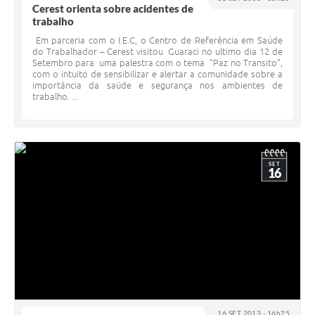
Cerest orienta sobre acidentes de
trabalho
Em parceria com o I.E.C, o Centro de Referência em Saúde
do Trabalhador – Cerest visitou Guaraci no ultimo dia 12 de
Setembro para uma palestra com o tema ”Paz no Transito”,
com o intuito de sensibilizar e alertar a comunidade sobre a
importância da saúde e segurança nos ambientes de
trabalho. ...
SET
16
16 SET 2013 - 16h25