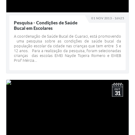
Telefones Úteis
01 NOV 2013 - 16h25
SIC
Pesquisa - Condições de Saúde
Bucal em Escolares
Contato
A coordenação de Saúde Bucal de Guaraci, está promovendo
uma pesquisa sobre as condições de saúde bucal da
população escolar da cidade nas crianças que tem entre 5 e
12 anos. Para a realização da pesquisa, foram selecionadas
crianças das escolas EMEI Nayde Tojeira Romero e EMEB
Prof Mércia...
OUT
31