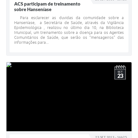
ACS participam de treinamento
sobre Hanseníase
Para esclarecer as duvidas da comunidade sobre a
Hanseníase, a Secretária de Saúde, através da Vigilância
Epidemiológica , realizou no último dia 10, na Biblioteca
Municipal, um treinamento sobre a doença para os Agentes
Comunitários de Saúde, que serão os “mensageiros” das
informações para...
SET
23
23 SET 2013 - 16h25