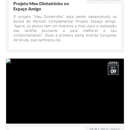
Projeto Meu Dinheirinho no
Espaço Amigo
O projeto “Meu Dinheirinho” está sendo desenvolvido na
Escola de Período Complementar Projeto Espaço Amigo.
“Agora, os alunos tem um incentivo a mais para a realização
das tarefas escolares e para melhorar o seu
comportamento”, disse a primeira dama Andréa Gonçalves
de Souza, que participou da...
SET
09
09 SET 2013 - 16h25