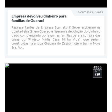
10 OUT 2013 - 16h25
Empresa devolveu dinheiro para
famílias de Guaraci
Representantes da Empresa Scamatti & Seller estiveram na
quarta-feira (9) em Guaraci e fizeram a devolução do dinheiro
dado como entrada por algumas famílias para a compra das
casas do “Projeto Minha Casa, Minha Vida”, que seriam
construídas na antiga Chácara do Zezão, hoje o bairro Nova
Era. Ao...
OUT
09