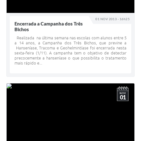
Ouvidoria
Arquivos para Download
01 NOV 2013 - 16h25
Encerrada a Campanha dos Três
Carta de Serviços
Bichos
Realizada na última semana nas escolas com alunos entre 5
Notícias
a 14 anos, a Campanha dos Três Bichos, que previne a
Hanseníase, Tracoma e Geohelmintíase foi encerrada nesta
Turismo
sexta-feira (1/11). A campanha tem o objetivo de detectar
precocemente a hanseníase o que possibilita o tratamento
mais rápido e...
Obras
Galeria de Vídeos
Projetos
NOV
01
Contas Públicas
Legislação
Links
Serviços Online