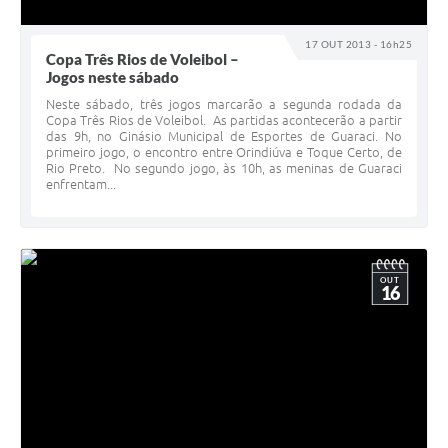
17 OUT 2013 - 16h25
Copa Três Rios de Voleibol –
Jogos neste sábado
Neste sábado, três jogos marcarão a segunda rodada da
Copa Três Rios de Voleibol. As partidas acontecerão a partir
das 9h, no Ginásio Municipal de Esportes de Guaraci. No
primeiro jogo, o encontro entre Orindiúva e Toque Certo, de
Rio Preto. No segundo jogo, às 10h, as meninas de Guaraci
enfrentam...
OUT
16