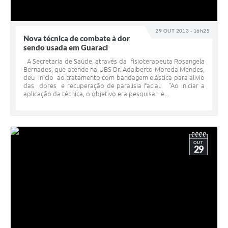
29 OUT 2013 - 16h25
Nova técnica de combate à dor
sendo usada em Guaraci
A Secretaria de Saúde, através da fisioterapeuta Rosangela
Bernades, que atende na UBS Dr. Adalberto Moreda Mendes,
deu inicio ao tratamento com bandagem elástica para alivio
das dores e recuperação de paralisia facial. "Ao iniciar a
aplicação da técnica, o objetivo era pesquisar e...
OUT
29