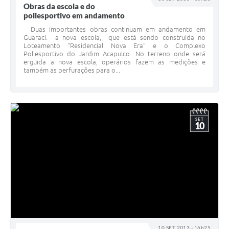
Obras da escola e do
poliesportivo em andamento
Duas importantes obras continuam em andamento em
Guaraci: a nova escola, que está sendo construída no
Loteamento “Residencial Nova Era” e o Complexo
Poliesportivo do Jardim Acapulco. No terreno onde será
erguida a nova escola, operários fazem as medições e
também as perfurações para o...
SET
10
10 SET 2013 - 16h25