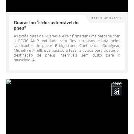
31 OUT 2013 - 16h25
Guaraci no “ciclo sustentável do
pneu”
As prefeituras de Guaraci e Altair firmaram uma parceria com
a RECICLANIP, entidade sem fins lucrativos criada pelos
fabricantes de pneus Bridgestone, Continental, Goodyear,
Michelin e Pirelli, que passou a fazer a coleta para posterior
destinação de pneus inservíveis sem custo para o
município. A...
OUT
31