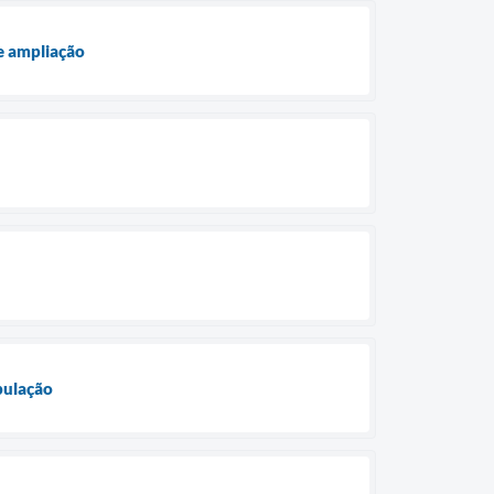
e ampliação
opulação