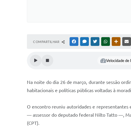
COMPARTILHAR
FACEBOOK
MESSENGER
TWITTER
WHATSAPP
OUTRAS
Velocidade de l
Na noite do dia 26 de março, durante sessão ordi
habitacionais e políticas públicas voltadas à morad
O encontro reuniu autoridades e representantes 
— assessor do deputado federal Nilto Tatto —, M
(CPT).