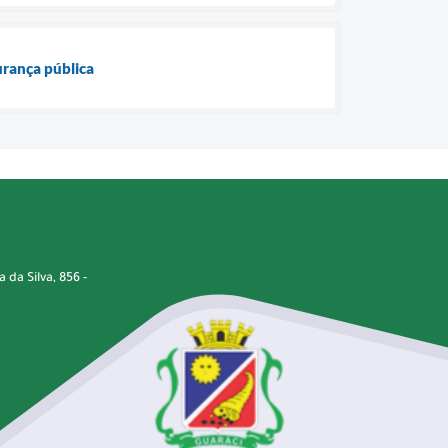
urança pública
da Silva, 856 -