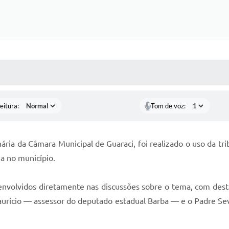
 MÍDIAS
RECEBA NOTÍCIAS
eitura:
Tom de voz:
nária da Câmara Municipal de Guaraci, foi realizado o uso da 
ia no município.
envolvidos diretamente nas discussões sobre o tema, com dest
aurício — assessor do deputado estadual Barba — e o Padre Sev