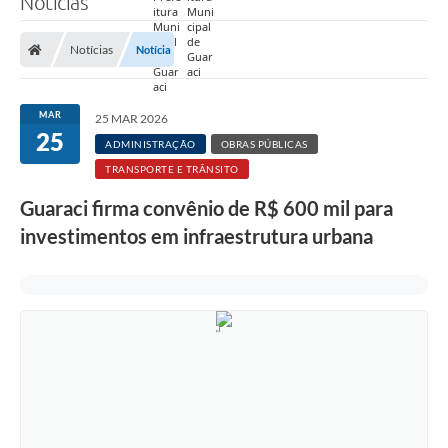
Notícias
Prefeitura
Notícias
Notícia
Nossa Cidade
Secretarias
MAR
25 MAR 2026
25
Covid-19
ADMINISTRAÇÃO
OBRAS PÚBLICAS
TRANSPORTE E TRÂNSITO
Audiências Públicas
Guaraci firma convênio de R$ 600 mil para
Coleta de Sugestões
investimentos em infraestrutura urbana
Transparência
Editais
Suporte Técnico - Servidor
Galeria de Fotos
Contratos